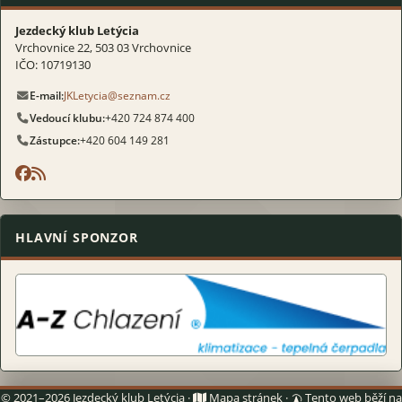
Jezdecký klub Letýcia
Vrchovnice 22, 503 03 Vrchovnice
IČO: 10719130
E-mail:
JKLetycia@seznam.cz
Vedoucí klubu:
+420 724 874 400
Zástupce:
+420 604 149 281
HLAVNÍ SPONZOR
© 2021–2026 Jezdecký klub Letýcia ·
Mapa stránek
·
Tento web běží na