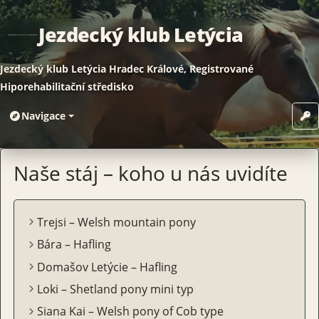
Jezdecký klub Letýcia
Jezdecký klub Letýcia Hradec Králové, Registrované
Hiporehabilitační středisko
Navigace
Jezdecký klub Letýcia
Naše stáj – koho u nás uvidíte
Trejsi – Welsh mountain pony
Bára – Hafling
Domašov Letýcie – Hafling
Loki – Shetland pony mini typ
Siana Kai – Welsh pony of Cob type