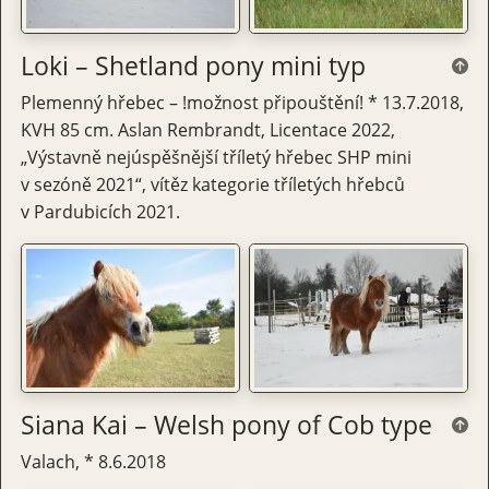
Loki – Shetland pony mini typ
Plemenný hřebec – !možnost připouštění! * 13.7.2018,
KVH 85 cm. Aslan Rembrandt, Licentace 2022,
„Výstavně nejúspěšnější tříletý hřebec SHP mini
v sezóně 2021“, vítěz kategorie tříletých hřebců
v Pardubicích 2021.
Siana Kai – Welsh pony of Cob type
Valach, * 8.6.2018